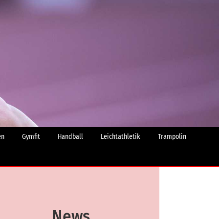
en
Gymfit
Handball
Leichtathletik
Trampolin
News