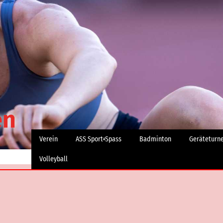
Verein
ASS Sport+Spass
Badminton
Geräteturn
Volleyball