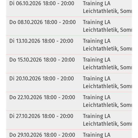
Di 06.10.2026 18:00 - 20:00
Training LA
Leichtathletik, Somme
Do 08.10.2026 18:00 - 20:00
Training LA
Leichtathletik, Somme
Di 13.10.2026 18:00 - 20:00
Training LA
Leichtathletik, Somme
Do 15.10.2026 18:00 - 20:00
Training LA
Leichtathletik, Somme
Di 20.10.2026 18:00 - 20:00
Training LA
Leichtathletik, Somme
Do 22.10.2026 18:00 - 20:00
Training LA
Leichtathletik, Somme
Di 27.10.2026 18:00 - 20:00
Training LA
Leichtathletik, Somme
Do 29.10.2026 18:00 - 20:00
Training LA