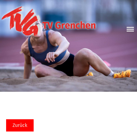
Zurück