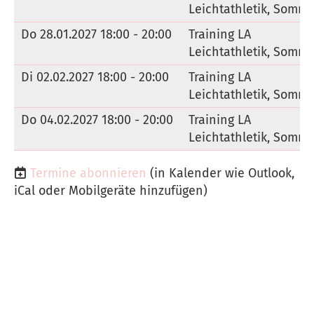
Leichtathletik, Somme
Do 28.01.2027 18:00 - 20:00
Training LA
Leichtathletik, Somme
Di 02.02.2027 18:00 - 20:00
Training LA
Leichtathletik, Somme
Do 04.02.2027 18:00 - 20:00
Training LA
Leichtathletik, Somme
Termine abonnieren
(in Kalender wie Outlook,
iCal oder Mobilgeräte hinzufügen)