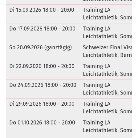
Di 15.09.2026 18:00 - 20:00
Training LA
Leichtathletik, Somme
Do 17.09.2026 18:00 - 20:00
Training LA
Leichtathletik, Somme
So 20.09.2026 (ganztägig)
Schweizer Final Visan
Leichtathletik, Bern
Di 22.09.2026 18:00 - 20:00
Training LA
Leichtathletik, Somme
Do 24.09.2026 18:00 - 20:00
Training LA
Leichtathletik, Somme
Di 29.09.2026 18:00 - 20:00
Training LA
Leichtathletik, Somme
Do 01.10.2026 18:00 - 20:00
Training LA
Leichtathletik, Somme