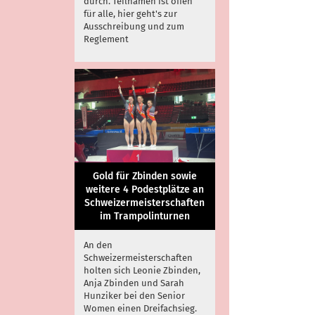
durch. Teilnamen ist offen
für alle, hier geht's zur
Ausschreibung und zum
Reglement
Gold für Zbinden sowie
weitere 4 Podestplätze an
Schweizermeisterschaften
im Trampolinturnen
An den
Schweizermeisterschaften
holten sich Leonie Zbinden,
Anja Zbinden und Sarah
Hunziker bei den Senior
Women einen Dreifachsieg.