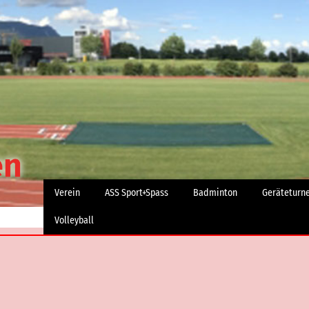
Verein
ASS Sport+Spass
Badminton
Geräteturn
Volleyball